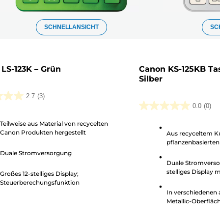
SCHNELLANSICHT
SC
LS-123K – Grün
Canon KS-125KB Ta
Silber
2.7
(3)
0.0
(0)
0.0
von
Teilweise aus Material von recycelten
Canon Produkten hergestellt
Aus recyceltem K
5
n.
pflanzenbasierten
Sternen.
Duale Stromversorgung
tungen
Duale Stromverso
stelliges Display m
Großes 12-stelliges Display;
Steuerberechnung
Steuerberechungsfunktion
In verschiedenen 
Metallic-Oberfläc