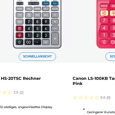
SCHNELLANSICHT
SC
 HS-20TSC Rechner
Canon LS-100KB Ta
Pink
2.0
(2)
0.0
(0)
0.0
von
12-stelliges, angewinkeltes Display
Geringerer Kunsts
5
n.