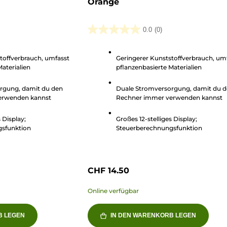
Orange
0.0
(0)
0.0
von
toffverbrauch, umfasst
Geringerer Kunststoffverbrauch, um
5
aterialien
pflanzenbasierte Materialien
Sternen.
rgung, damit du den
Duale Stromversorgung, damit du 
erwenden kannst
Rechner immer verwenden kannst
 Display;
Großes 12-stelliges Display;
sfunktion
Steuerberechnungsfunktion
CHF 14.50
Online verfügbar
B LEGEN
IN DEN WARENKORB LEGEN