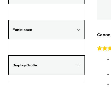
Funktionen
Canon 
2.7
von
5
Display-Größe
Sterne
3
Bewer