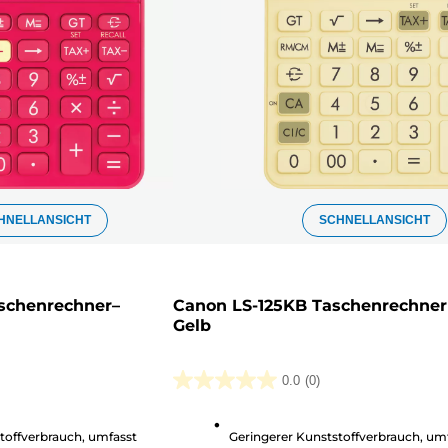
HNELLANSICHT
SCHNELLANSICHT
schenrechner–
Canon LS-125KB Taschenrechner
Gelb
0.0
(0)
0.0
von
toffverbrauch, umfasst
Geringerer Kunststoffverbrauch, um
5