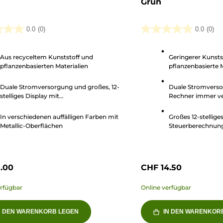
Grün
0.0
(0)
0.0
(0)
0.0
von
Aus recyceltem Kunststoff und
Geringerer Kunsts
5
pflanzenbasierten Materialien
pflanzenbasierte M
n.
Sternen.
Duale Stromversorgung und großes, 12-
Duale Stromverso
stelliges Display mit
Rechner immer v
Steuerberechnungsfunktion
In verschiedenen auffälligen Farben mit
Großes 12-stelliges
Metallic-Oberflächen
Steuerberechnung
.00
CHF 14.50
erfügbar
Online verfügbar
N DEN WARENKORB LEGEN
IN DEN WARENKOR