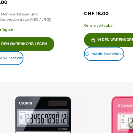
.00
CHF 18.00
ve Mehrwertsteuer und
ßerungsbeiträge [VEG / vRG])
Online verfügbar
erfügbar
IN DEN WARENKOR
N DEN WARENKORB LEGEN
Auf die Wunschliste
ie Wunschliste