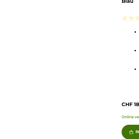
Blau
0.0
von
5
Sterne
CHF 18
Online v
I