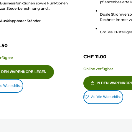
pflanzenbasierte M
Businessfunktionen sowie Funktionen
Sternen.
zur Steuerberechnung und
tungen
Währungsumrechnung
Duale Stromverso
Rechner immer v
Ausklappbarer Ständer
Großes 10-stellige
.50
CHF 11.00
erfügbar
Online verfügbar
N DEN WARENKORB LEGEN
IN DEN WARENKOR
ie Wunschliste
Auf die Wunschliste