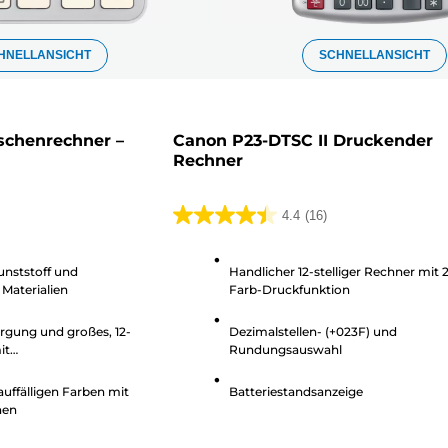
HNELLANSICHT
SCHNELLANSICHT
schenrechner –
Canon P23-DTSC II Druckender
Rechner
4.4
(16)
4.4
von
unststoff und
Handlicher 12-stelliger Rechner mit 
5
 Materialien
Farb-Druckfunktion
Sternen.
16
rgung und großes, 12-
Dezimalstellen- (+023F) und
Bewertungen
it
Rundungsauswahl
sfunktion
auffälligen Farben mit
Batteriestandsanzeige
hen