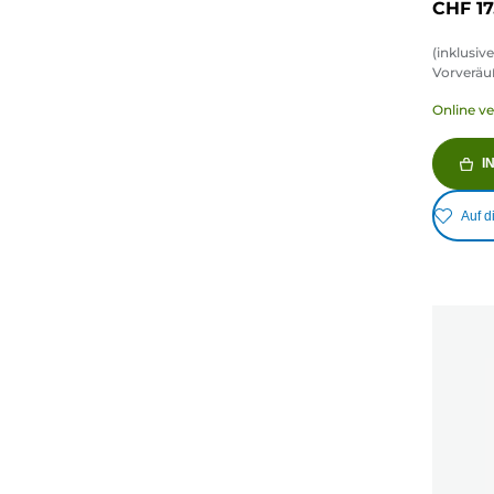
CHF 17
(inklusi
Vorveräu
Online v
I
Auf d