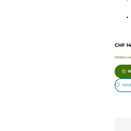
2
Bewer
CHF 14
Online v
I
Auf d