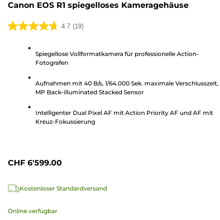
Canon EOS R1 spiegelloses Kameragehäuse
4.7
(19)
4.7
von
Spiegellose Vollformatkamera für professionelle Action-
5
Fotografen
Sternen.
19
Aufnahmen mit 40 B/s, 1/64.000 Sek. maximale Verschlusszeit,
Bewertungen
MP Back-illuminated Stacked Sensor
Intelligenter Dual Pixel AF mit Action Priority AF und AF mit
Kreuz-Fokussierung
CHF 6'599.00
Kostenloser Standardversand
Online verfügbar