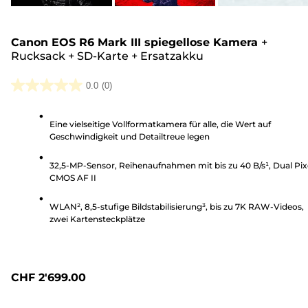
Canon EOS R6 Mark III spiegellose Kamera
+
Rucksack
+
SD-Karte
+
Ersatzakku
0.0
(0)
0.0
von
Eine vielseitige Vollformatkamera für alle, die Wert auf
5
Geschwindigkeit und Detailtreue legen
Sternen.
32,5-MP-Sensor, Reihenaufnahmen mit bis zu 40 B/s¹, Dual Pix
CMOS AF II
WLAN², 8,5-stufige Bildstabilisierung³, bis zu 7K RAW-Videos,
zwei Kartensteckplätze
CHF 2'699.00