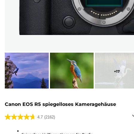
+
17
Canon EOS R5 spiegelloses Kameragehäuse
4.7
(2162)
4.7
von