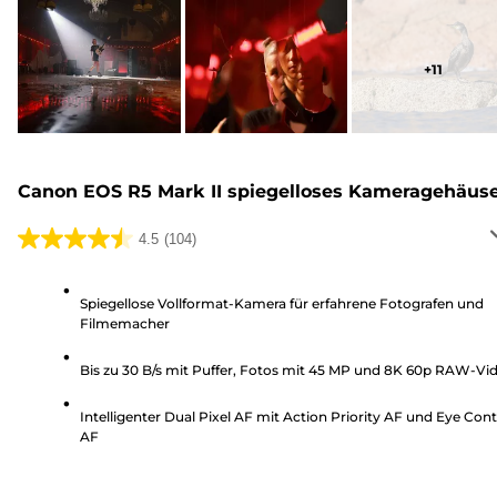
+
11
Canon EOS R5 Mark II spiegelloses Kameragehäus
4.5
(104)
4.5
von
5
Spiegellose Vollformat-Kamera für erfahrene Fotografen und
Filmemacher
Sternen.
104
Bis zu 30 B/s mit Puffer, Fotos mit 45 MP und 8K 60p RAW-Vi
Bewertungen
Intelligenter Dual Pixel AF mit Action Priority AF und Eye Cont
AF