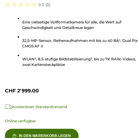
0.0
(0)
0.0
von
Eine vielseitige Vollformatkamera für alle, die Wert auf
5
Geschwindigkeit und Detailtreue legen
Sternen.
32,5-MP-Sensor, Reihenaufnahmen mit bis zu 40 B/s¹, Dual Pix
CMOS AF II
WLAN², 8,5-stufige Bildstabilisierung³, bis zu 7K RAW-Videos,
zwei Kartensteckplätze
CHF 2'999.00
Kostenloser Standardversand
Online verfügbar
IN DEN WARENKORB LEGEN