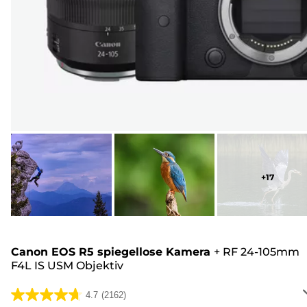
+
17
Canon EOS R5 spiegellose Kamera
+
RF 24-105mm
F4L IS USM Objektiv
4.7
(2162)
4.7