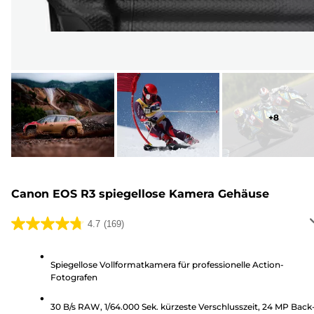
+
8
Canon EOS R3 spiegellose Kamera Gehäuse
4.7
(169)
4.7
von
5
Spiegellose Vollformatkamera für professionelle Action-
Fotografen
Sternen.
169
30 B/s RAW, 1/64.000 Sek. kürzeste Verschlusszeit, 24 MP Back