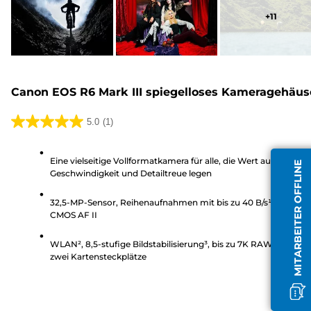
+
11
Canon EOS R6 Mark III spiegelloses Kameragehäus
5.0
(1)
5.0
von
Eine vielseitige Vollformatkamera für alle, die Wert auf
5
MITARBEITER OFFLINE
Geschwindigkeit und Detailtreue legen
Sternen.
1
32,5-MP-Sensor, Reihenaufnahmen mit bis zu 40 B/s¹, Dual Pix
Bewertung
CMOS AF II
WLAN², 8,5-stufige Bildstabilisierung³, bis zu 7K RAW-Videos,
zwei Kartensteckplätze