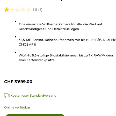
1.0
(1)
1.0
von
Eine vielseitige Vollformatkamera für alle, die Wert auf
5
Geschwindigkeit und Detailtreue legen
Sternen.
1
32,5-MP-Sensor, Reihenaufnahmen mit bis zu 40 B/s¹, Dual Pix
Bewertung
CMOS AF II
WLAN², 8,5-stufige Bildstabilisierung³, bis zu 7K RAW-Videos,
zwei Kartensteckplätze
CHF 3'699.00
Kostenloser Standardversand
Online verfügbar