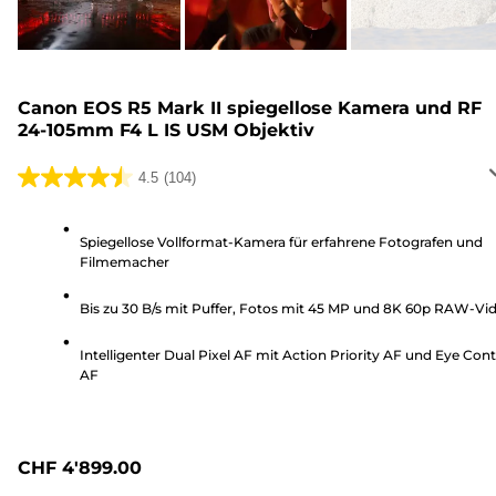
Canon EOS R5 Mark II spiegellose Kamera und RF
24-105mm F4 L IS USM Objektiv
4.5
(104)
4.5
von
5
Spiegellose Vollformat-Kamera für erfahrene Fotografen und
Filmemacher
Sternen.
104
Bis zu 30 B/s mit Puffer, Fotos mit 45 MP und 8K 60p RAW-Vi
Bewertungen
Intelligenter Dual Pixel AF mit Action Priority AF und Eye Cont
AF
CHF 4'899.00