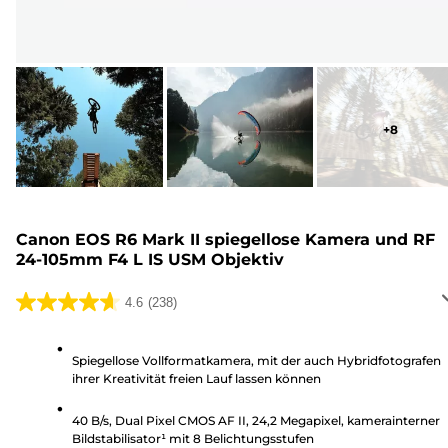
+
8
Canon EOS R6 Mark II spiegellose Kamera und RF
24-105mm F4 L IS USM Objektiv
4.6
(238)
4.6
von
5
Spiegellose Vollformatkamera, mit der auch Hybridfotografen
ihrer Kreativität freien Lauf lassen können
Sternen.
238
40 B/s, Dual Pixel CMOS AF II, 24,2 Megapixel, kamerainterner
Bewertungen
Bildstabilisator¹ mit 8 Belichtungsstufen