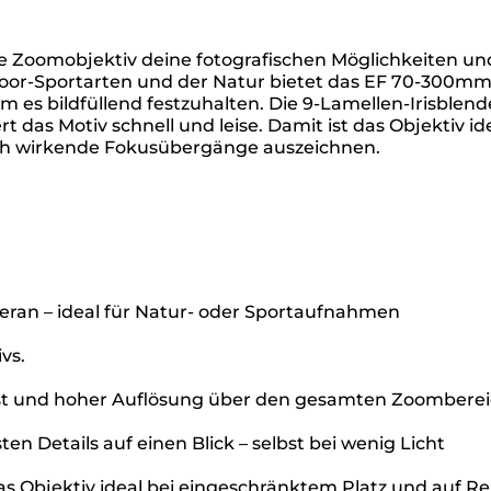
ge Zoomobjektiv deine fotografischen Möglichkeiten un
tdoor-Sportarten und der Natur bietet das EF 70-300m
 es bildfüllend festzuhalten. Die 9-Lamellen-Irisblend
 das Motiv schnell und leise. Damit ist das Objektiv id
ich wirkende Fokusübergänge auszeichnen.
ran – ideal für Natur- oder Sportaufnahmen
vs.
rast und hoher Auflösung über den gesamten Zoombere
n Details auf einen Blick – selbst bei wenig Licht
s Objektiv ideal bei eingeschränktem Platz und auf Re