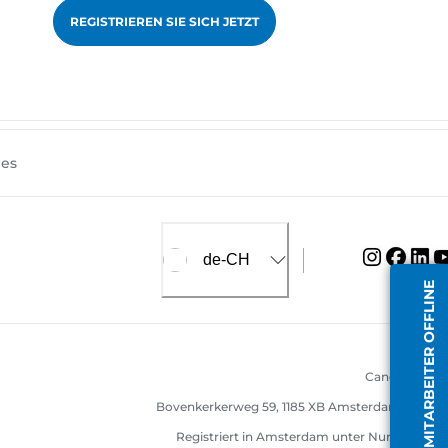
REGISTRIEREN SIE SICH JETZT
ies
de-CH
MITARBEITER OFFLINE
Canon Europa
Bovenkerkerweg 59, 1185 XB Amsterdam, Nieder
Registriert in Amsterdam unter Nummer: 331