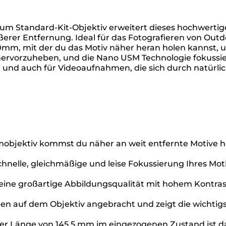
zum Standard-Kit-Objektiv erweitert dieses hochwerti
ößerer Entfernung. Ideal für das Fotografieren von Ou
0mm, mit der du das Motiv näher heran holen kannst, um
 hervorzuheben, und die Nano USM Technologie fokussiert
e und auch für Videoaufnahmen, die sich durch natürl
bjektiv kommst du näher an weit entfernte Motive he
hnelle, gleichmäßige und leise Fokussierung Ihres Moti
ür eine großartige Abbildungsqualität mit hohem Kont
en auf dem Objektiv angebracht und zeigt die wichtigste
ner Länge von 145,5 mm im eingezogenen Zustand ist da