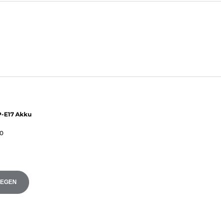
P-E17 Akku
0
LEGEN