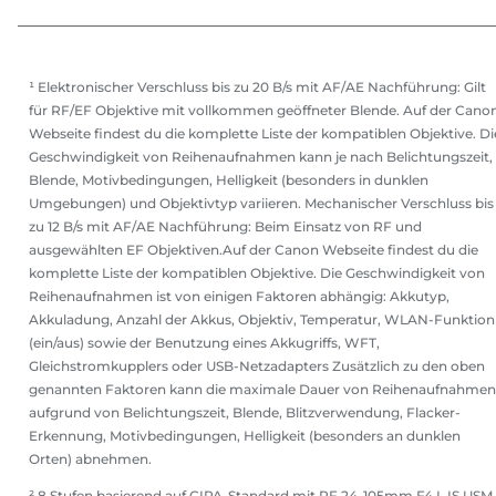
¹ Elektronischer Verschluss bis zu 20 B/s mit AF/AE Nachführung: Gilt
für RF/EF Objektive mit vollkommen geöffneter Blende. Auf der Cano
Webseite findest du die komplette Liste der kompatiblen Objektive. Di
Geschwindigkeit von Reihenaufnahmen kann je nach Belichtungszeit,
Blende, Motivbedingungen, Helligkeit (besonders in dunklen
Umgebungen) und Objektivtyp variieren. Mechanischer Verschluss bis
zu 12 B/s mit AF/AE Nachführung: Beim Einsatz von RF und
ausgewählten EF Objektiven.Auf der Canon Webseite findest du die
komplette Liste der kompatiblen Objektive. Die Geschwindigkeit von
Reihenaufnahmen ist von einigen Faktoren abhängig: Akkutyp,
Akkuladung, Anzahl der Akkus, Objektiv, Temperatur, WLAN-Funktion
(ein/aus) sowie der Benutzung eines Akkugriffs, WFT,
Gleichstromkupplers oder USB-Netzadapters Zusätzlich zu den oben
genannten Faktoren kann die maximale Dauer von Reihenaufnahmen
aufgrund von Belichtungszeit, Blende, Blitzverwendung, Flacker-
Erkennung, Motivbedingungen, Helligkeit (besonders an dunklen
Orten) abnehmen.
² 8 Stufen basierend auf CIPA-Standard mit RF 24-105mm F4 L IS USM