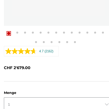
4.7
(2162)
2162
Bewertungen
lesen..
Link
CHF 2'679.00
zur
gleichen
Seite.
Menge
1