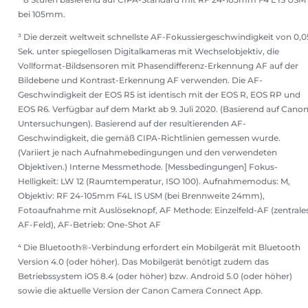
bei 105mm.
³ Die derzeit weltweit schnellste AF-Fokussiergeschwindigkeit von 0,0
Sek. unter spiegellosen Digitalkameras mit Wechselobjektiv, die
Vollformat-Bildsensoren mit Phasendifferenz-Erkennung AF auf der
Bildebene und Kontrast-Erkennung AF verwenden. Die AF-
Geschwindigkeit der EOS R5 ist identisch mit der EOS R, EOS RP und
EOS R6. Verfügbar auf dem Markt ab 9. Juli 2020. (Basierend auf Cano
Untersuchungen). Basierend auf der resultierenden AF-
Geschwindigkeit, die gemäß CIPA-Richtlinien gemessen wurde.
(Variiert je nach Aufnahmebedingungen und den verwendeten
Objektiven.) Interne Messmethode. [Messbedingungen] Fokus-
Helligkeit: LW 12 (Raumtemperatur, ISO 100). Aufnahmemodus: M,
Objektiv: RF 24-105mm F4L IS USM (bei Brennweite 24mm),
Fotoaufnahme mit Auslöseknopf, AF Methode: Einzelfeld-AF (zentrale
AF-Feld), AF-Betrieb: One-Shot AF
⁴ Die Bluetooth®-Verbindung erfordert ein Mobilgerät mit Bluetooth
Version 4.0 (oder höher). Das Mobilgerät benötigt zudem das
Betriebssystem iOS 8.4 (oder höher) bzw. Android 5.0 (oder höher)
sowie die aktuelle Version der Canon Camera Connect App.