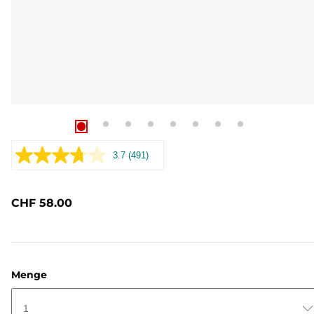
3.7
(491)
491
Bewertungen
lesen..
Link
CHF 58.00
zur
gleichen
Seite.
Menge
1