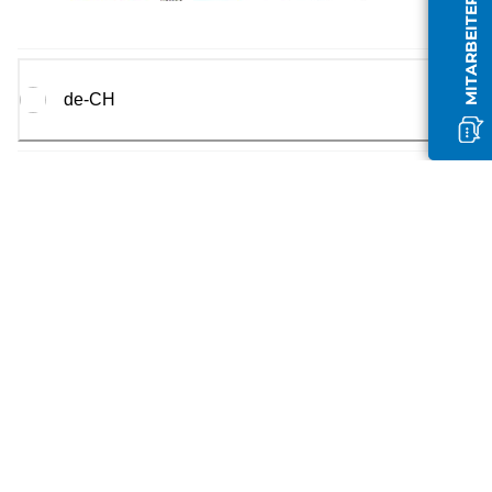
MITARBEITER OFFLINE
de-CH
Canon
2026.
Alle Rechte vorbehalten.
Canon Europa N.V.
Bovenkerkerweg 59, 1185 XB Amsterdam, Niederlande
Registriert in Amsterdam unter Nummer: 33166721