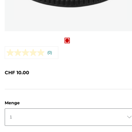
(0)
Kein
Bewertungswert.
Link
zur
CHF 10.00
gleichen
Seite.
Menge
1