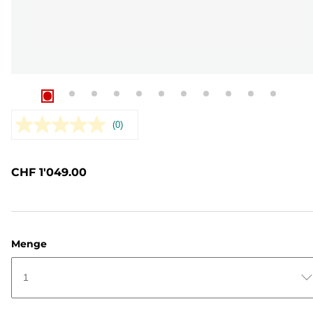
(0)
Kein
Bewertungswert.
Link
zur
CHF 1'049.00
gleichen
Seite.
Menge
1