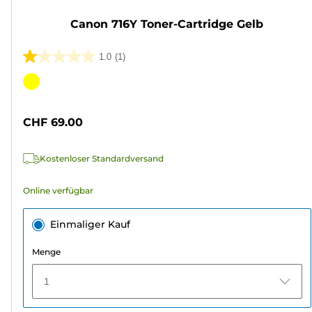
Canon 716Y Toner-Cartridge Gelb
1.0
(1)
1.0
von
Farbpatrone
5
Sternen.
CHF 69.00
1
Bewertung
Kostenloser Standardversand
Online verfügbar
Einmaliger Kauf
Menge
1