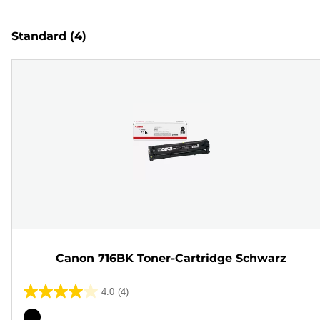
Standard
(4)
Canon 716BK Toner-Cartridge Schwarz
4.0
(4)
4.0
von
Farbpatrone