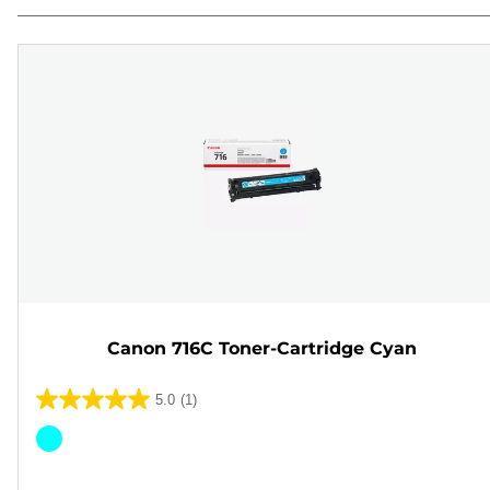
Canon 716C Toner-Cartridge Cyan
5.0
(1)
5.0
von
Farbpatrone
5