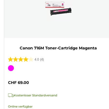
Canon 716M Toner-Cartridge Magenta
4.0
(4)
4.0
von
Farbpatrone
5
Sternen.
CHF 69.00
4
Bewertungen
Kostenloser Standardversand
Online verfügbar