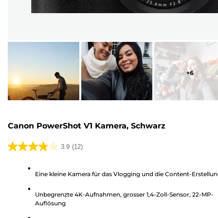
+
6
Canon PowerShot V1 Kamera, Schwarz
3.9
(12)
3.9
von
Eine kleine Kamera für das Vlogging und die Content-Erstellu
5
Sternen.
Unbegrenzte 4K-Aufnahmen, grosser 1,4-Zoll-Sensor, 22-MP-
12
Auflösung
Bewertungen