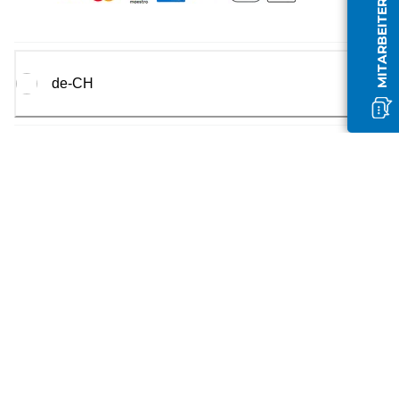
MITARBEITER OFFLINE
de-CH
Canon
2026.
Alle Rechte vorbehalten.
Canon Europa N.V.
Bovenkerkerweg 59, 1185 XB Amsterdam, Niederlande
Registriert in Amsterdam unter Nummer: 33166721