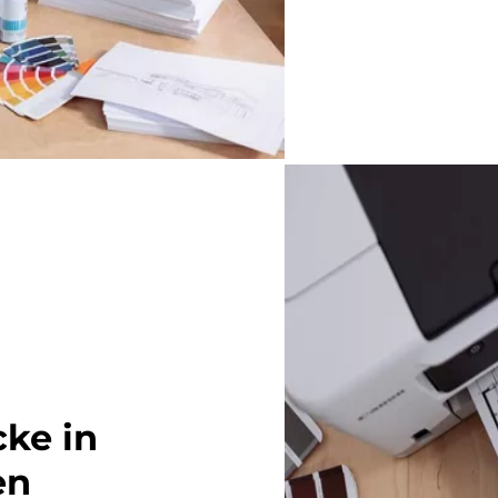
cke in
en