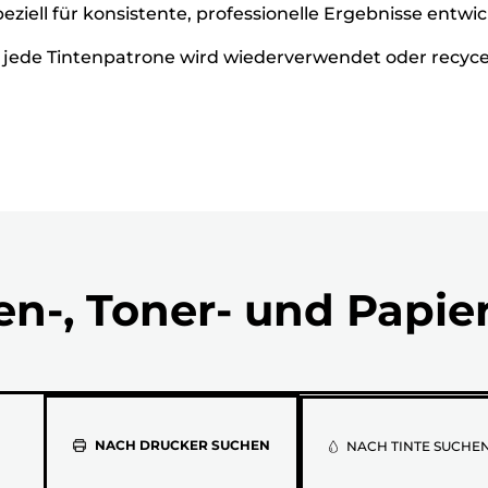
peziell für konsistente, professionelle Ergebnisse entwi
ede Tintenpatrone wird wiederverwendet oder recycelt
en-, Toner- und Papie
Wähle
NACH DRUCKER SUCHEN
NACH TINTE SUCHE
aus