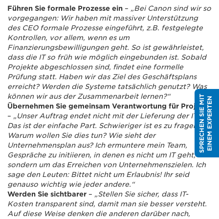
Führen Sie formale Prozesse ein
–
„Bei Canon sind wir so
vorgegangen: Wir haben mit massiver Unterstützung
des CEO formale Prozesse eingeführt, z.B. festgelegte
Kontrollen, vor allem, wenn es um
Finanzierungsbewilligungen geht. So ist gewährleistet,
dass die IT so früh wie möglich eingebunden ist. Sobald
Projekte abgeschlossen sind, findet eine formelle
Prüfung statt. Haben wir das Ziel des Geschäftsplans
erreicht? Werden die Systeme tatsächlich genutzt? Was
können wir aus der Zusammenarbeit lernen?“
S
P
R
E
C
H
E
N
S
I
E
M
I
T
E
I
N
E
M
E
X
P
E
R
T
E
N
Übernehmen Sie gemeinsam Verantwortung für Projekte
–
„Unser Auftrag endet nicht mit der Lieferung der IT.
Das ist der einfache Part. Schwieriger ist es zu fragen:
Warum wollen Sie dies tun? Wie sieht der
Unternehmensplan aus? Ich ermuntere mein Team,
Gespräche zu initiieren, in denen es nicht um IT geht,
sondern um das Erreichen von Unternehmenszielen. Ich
sage den Leuten: Bittet nicht um Erlaubnis! Ihr seid
genauso wichtig wie jeder andere.“
Werden Sie sichtbarer
–
„Stellen Sie sicher, dass IT-
Kosten transparent sind, damit man sie besser versteht.
Auf diese Weise denken die anderen darüber nach,