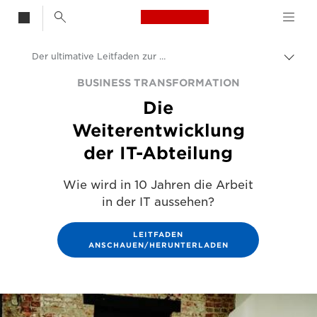
Canon Logo, back t
Der ultimative Leitfaden zur IT- und digitalen Transformation
Auf 
Canon
BUSINESS TRANSFORMATION
Die
Lösungen & Dienstleistungen
Weiterentwicklung
Business-Insights - B2B & Branchen-News
der IT-Abteilung
Unternehmens- und professionelle Artikel
Wie wird in 10 Jahren die Arbeit
in der IT aussehen?
LEITFADEN
ANSCHAUEN/HERUNTERLADEN