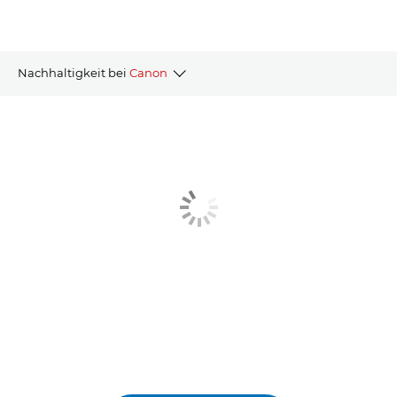
Nachhaltigkeit bei
Canon
Reduzierung der Umweltbelastung
Unterstützung lokaler Gemeinschaften
Partnerschaften und Programme
Compliance und Richtlinien
Nachhaltigkeit in Unternehmen