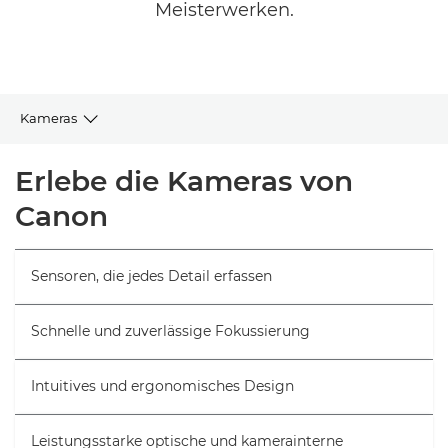
Meisterwerken.
Kameras
Alle Kameras erkunden
Erlebe die Kameras von
Canon
Objektive und Zubehör
Tipps & Techniken
Sensoren, die jedes Detail erfassen
Support
Schnelle und zuverlässige Fokussierung
Intuitives und ergonomisches Design
Leistungsstarke optische und kamerainterne