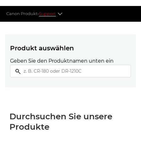
Canon Produkt-
Support
Auswahl nach Produktgruppe
Quick Links
Produkt auswählen
Geben Sie den Produktnamen unten ein
Self-Service-Portal
Nicht das Richtige dabei?
Durchsuchen Sie unsere
Produkte