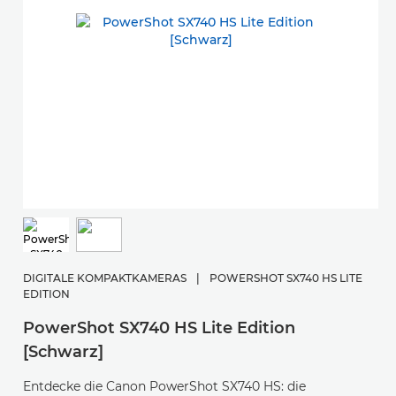
D
P
DIGITALE KOMPAKTKAMERAS
|
POWERSHOT SX740 HS LITE
EDITION
F
e
PowerShot SX740 HS Lite Edition
a
[Schwarz]
Entdecke die Canon PowerShot SX740 HS: die