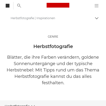
Canon Logo, back to
Herbstfotografie | Inspirationen
Auf B
Canon
Lasse dich inspirieren | Tipps zur Fotografie und zum Drucken sowie Kaufratgeber
GENRE
Geschichten über Fotografie und Kreativität
Herbstfotografie
Blätter, die ihre Farben verändern, goldene
Sonnenuntergänge und der typische
Herbstnebel: Mit Tipps rund um das Thema
Herbstfotografie kannst du das alles
festhalten.
Herbstfotografie