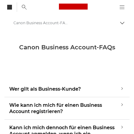
Canon Logo, back to
Canon Business Account-FAQ: Antworten auf deine Fragen
Auf B
Canon
Canon Business Account
Canon Business Account-FAQs
Wer gilt als Business-Kunde?
Wie kann ich mich für einen Business
Account registrieren?
Kann ich mich dennoch für einen Business
Account anmelden, wenn ich ein