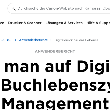
ive
Drucker & Scanner
Lösungen & Services
Hilfe & Supp
Business-Insights - B2B & Branchen-News
Anwenderberichte
Digitaldruck für das Lebenszyklus-Management von Büchern – Anwenderbericht
ANWENDERBERICHT
 man auf Dig
Buchlebensz
Management