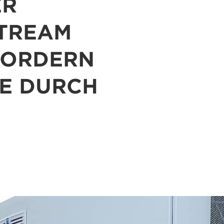
ER
TREAM
RFORDERN
FE DURCH