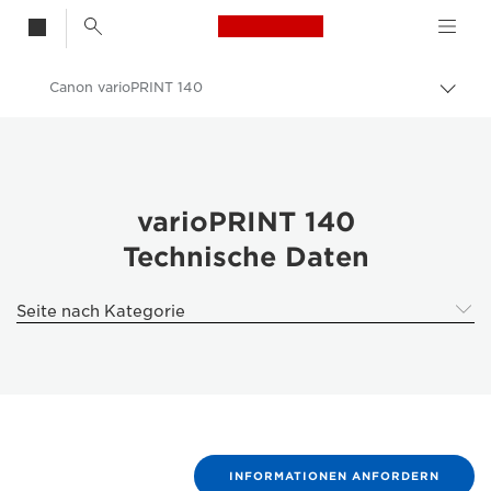
Canon Logo, back t
Canon varioPRINT 140
Auf 
Canon
Lösungen & Dienstleistungen
Business-Produkte
varioPRINT 140
Technische Daten
Produktionsdruck - Canon Schweiz
Canon varioPRINT 140 - Business Printers & Fax Machines
Seite nach Kategorie
INFORMATIONEN ANFORDERN