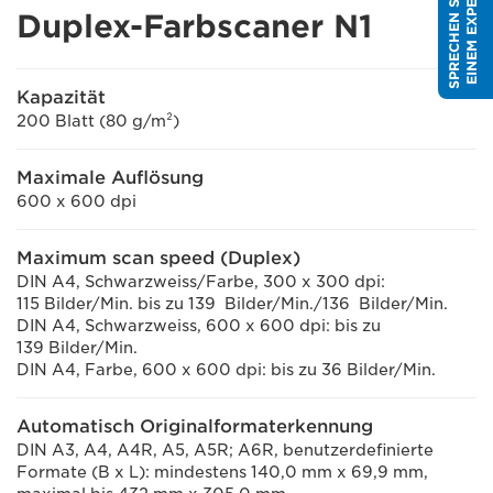
S
P
R
E
C
H
E
N
S
I
E
M
I
T
E
I
N
E
M
E
X
P
E
R
T
E
N
Duplex-Farbscaner N1
Kapazität
200 Blatt (80 g/m²)
Maximale Auflösung
600 x 600 dpi
Maximum scan speed (Duplex)
DIN A4, Schwarzweiss/Farbe, 300 x 300 dpi:
115 Bilder/Min. bis zu 139 Bilder/Min./136 Bilder/Min.
DIN A4, Schwarzweiss, 600 x 600 dpi: bis zu
139 Bilder/Min.
DIN A4, Farbe, 600 x 600 dpi: bis zu 36 Bilder/Min.
Automatisch Originalformaterkennung
DIN A3, A4, A4R, A5, A5R; A6R, benutzerdefinierte
Formate (B x L): mindestens 140,0 mm x 69,9 mm,