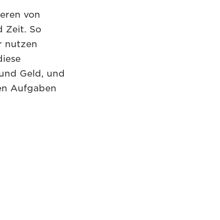
ieren von
 Zeit. So
r nutzen
diese
 und Geld, und
den Aufgaben