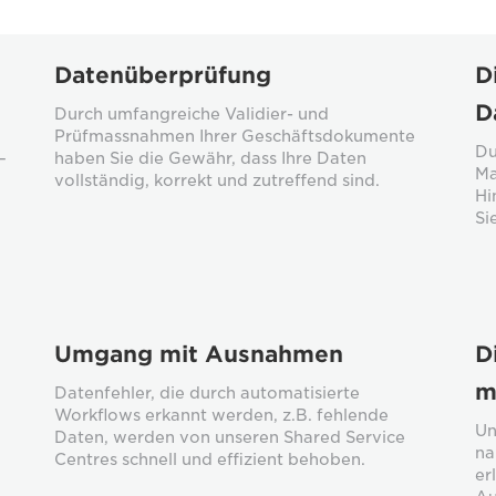
Datenüberprüfung
D
D
Durch umfangreiche Validier- und
Prüfmassnahmen Ihrer Geschäftsdokumente
Du
–
haben Sie die Gewähr, dass Ihre Daten
Ma
vollständig, korrekt und zutreffend sind.
Hi
Si
Umgang mit Ausnahmen
D
m
Datenfehler, die durch automatisierte
Workflows erkannt werden, z.B. fehlende
Un
Daten, werden von unseren Shared Service
na
Centres schnell und effizient behoben.
er