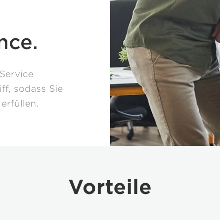
nce.
 Service
ff, sodass Sie
erfüllen.
Vorteile