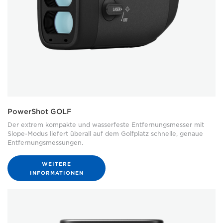
PowerShot GOLF
Der extrem kompakte und wasserfeste Entfernungsmesser mit
Slope-Modus liefert überall auf dem Golfplatz schnelle, genaue
Entfernungsmessungen.
WEITERE
INFORMATIONEN