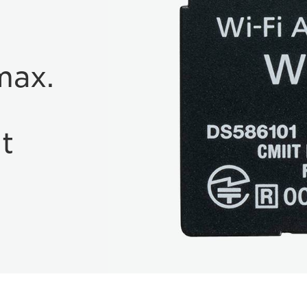
max.
t