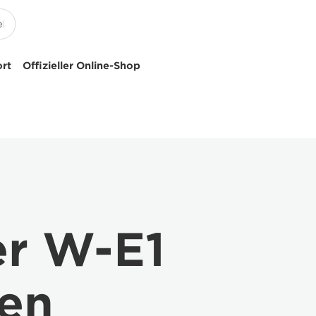
ort
Offizieller Online-Shop
er W-E1
ten