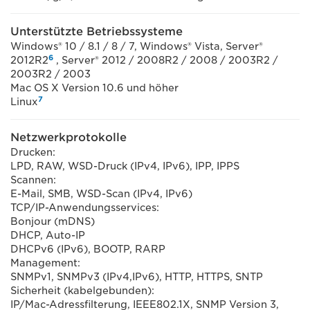
Unterstützte Betriebssysteme
Windows® 10 / 8.1 / 8 / 7, Windows® Vista, Server®
6
2012R2
, Server® 2012 / 2008R2 / 2008 / 2003R2 /
2003R2 / 2003
Mac OS X Version 10.6 und höher
7
Linux
Netzwerkprotokolle
Drucken:
LPD, RAW, WSD-Druck (IPv4, IPv6), IPP, IPPS
Scannen:
E-Mail, SMB, WSD-Scan (IPv4, IPv6)
TCP/IP-Anwendungsservices:
Bonjour (mDNS)
DHCP, Auto-IP
DHCPv6 (IPv6), BOOTP, RARP
Management:
SNMPv1, SNMPv3 (IPv4,IPv6), HTTP, HTTPS, SNTP
Sicherheit (kabelgebunden):
IP/Mac-Adressfilterung, IEEE802.1X, SNMP Version 3,