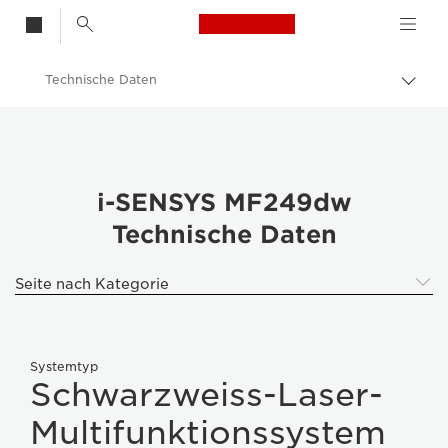
Canon Logo, back t
Technische Daten
Auf
Brot
Canon
umsc
Canon i-SENSYS MF249dw
i-SENSYS MF249dw
Technische Daten
Seite nach Kategorie
Systemtyp
Schwarzweiss-Laser-
Multifunktionssystem