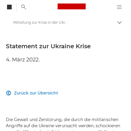
Canon Logo, back to
Mitteilung zur Krise in der Ukraine - Canon Presse Center
Auf B
Canon
Newsroom
Statement zur Ukraine Krise
Pressemitteilungen – Canon Newsroom
4. März 2022.
Zurück zur Übersicht

Die Gewalt und Zerstörung, die durch die militärischen
Angriffe auf die Ukraine verursacht werden, schockieren