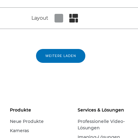
Layout
Set tiled view
Set masonry view
WEITERE LADEN
Produkte
Services & Lösungen
Neue Produkte
Professionelle Video-
Lösungen
Kameras
Imaging-Lösungen