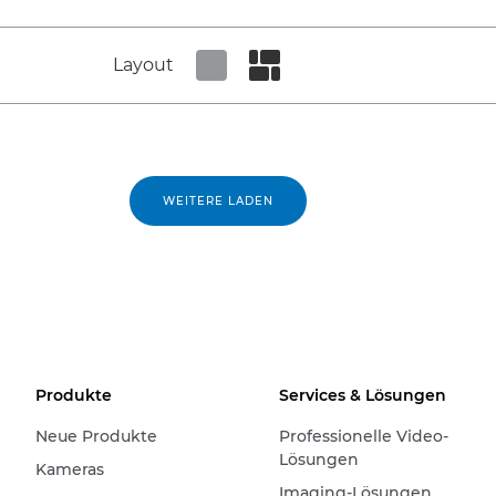
Layout
Set tiled view
Set masonry view
WEITERE LADEN
Produkte
Services & Lösungen
Neue Produkte
Professionelle Video-
Lösungen
Kameras
Imaging-Lösungen