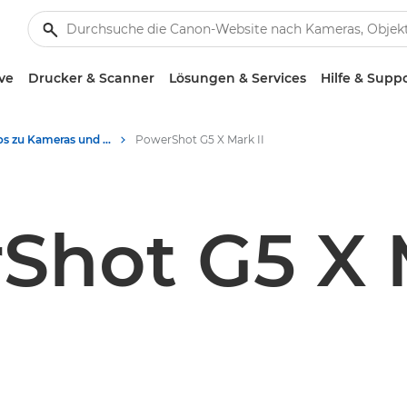
ve
Drucker & Scanner
Lösungen & Services
Hilfe & Supp
Produktotos zu Kameras und Zubehör - Canon Presse Center
PowerShot G5 X Mark II
Shot G5 X M