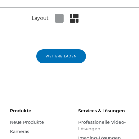
Layout
Set tiled view
Set masonry view
WEITERE LADEN
Produkte
Services & Lösungen
Neue Produkte
Professionelle Video-
Lösungen
Kameras
Imaging-Lösungen