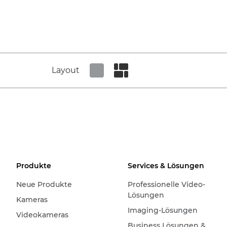
Layout
Set tiled view
Set masonry view
Produkte
Services & Lösungen
Neue Produkte
Professionelle Video-
Lösungen
Kameras
Imaging-Lösungen
Videokameras
Business Lösungen &