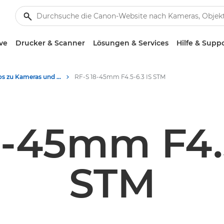
ve
Drucker & Scanner
Lösungen & Services
Hilfe & Supp
Produktotos zu Kameras und Zubehör - Canon Presse Center
RF-S 18-45mm F4.5-6.3 IS STM
8-45mm F4.5
STM