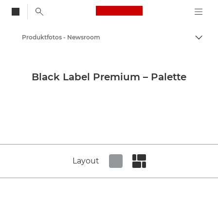
Canon Logo, back to
Produktfotos - Newsroom
Auf B
Canon
Newsroom
Black Label Premium – Palette
Layout
Set tiled view
Set masonry view