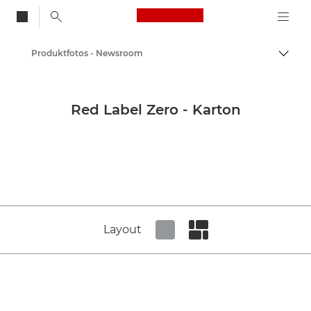
Canon Logo, back to
Produktfotos - Newsroom
Auf B
Canon
Newsroom
Red Label Zero - Karton
Layout
Set tiled view
Set masonry view