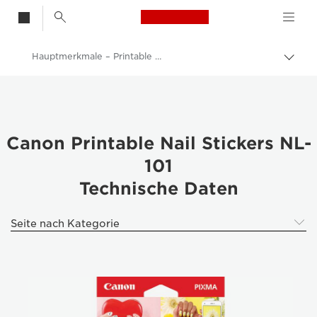
Canon Logo, back t
Hauptmerkmale – Printable Nail Stickers NL-101
Auf
Brot
Canon
umsc
Canon Drucker
Canon Printable Nail Stickers NL-
101
Technische Daten
Seite nach Kategorie