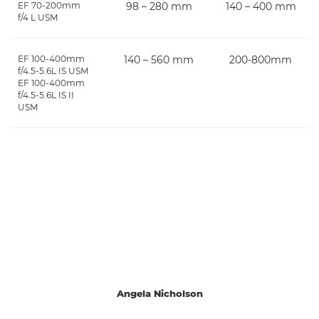
EF 70-200mm
98 – 280 mm
140 – 400 mm
f/4 L USM
EF 100-400mm
140 – 560 mm
200-800mm
f/4.5-5.6L IS USM
EF 100-400mm
f/4.5-5.6L IS II
USM
Angela Nicholson