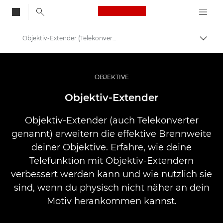
Canon Logo, back to
Objektiv-Extender (Telekonverter)
Auf B
Canon
Professionelle Fotografie und Videos
OBJEKTIVE
Infobank: Die Ressource für Informationen aus der Welt der Fotografie
Objektiv-Extender
Objektiv-Extender (auch Telekonverter
genannt) erweitern die effektive Brennweite
deiner Objektive. Erfahre, wie deine
Telefunktion mit Objektiv-Extendern
verbessert werden kann und wie nützlich sie
sind, wenn du physisch nicht näher an dein
Motiv herankommen kannst.