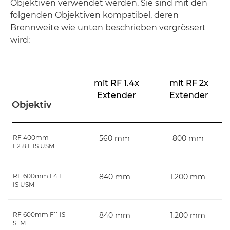
Objektiven verwendet werden. Sie sind mit den
folgenden Objektiven kompatibel, deren
Brennweite wie unten beschrieben vergrössert
wird:
mit RF 1.4x
mit RF 2x
Extender
Extender
Objektiv
RF 400mm
560 mm
800 mm
F2.8 L IS USM
RF 600mm F4 L
840 mm
1.200 mm
IS USM
RF 600mm F11 IS
840 mm
1.200 mm
STM