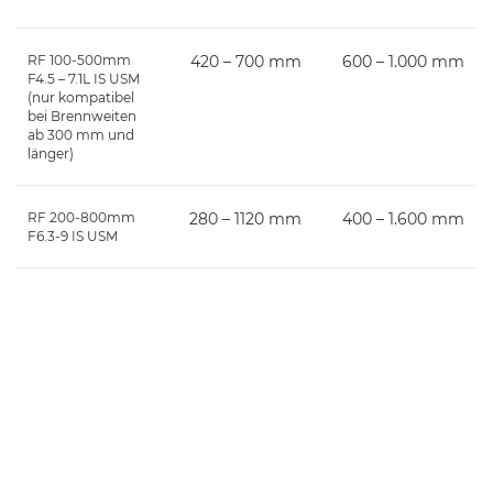
RF 100-500mm
420 – 700 mm
600 – 1.000 mm
F4.5 – 7.1L IS USM
(nur kompatibel
bei Brennweiten
ab 300 mm und
länger)
RF 200-800mm
280 – 1120 mm
400 – 1.600 mm
F6.3-9 IS USM