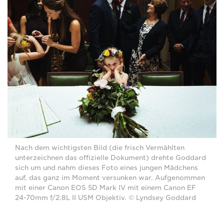
Nach dem wichtigsten Bild (die frisch Vermählten
unterzeichnen das offizielle Dokument) drehte Goddard
sich um und nahm dieses Foto eines jungen Mädchens
auf, das ganz im Moment versunken war. Aufgenommen
mit einer Canon EOS 5D Mark IV mit einem Canon EF
24-70mm f/2.8L II USM Objektiv. © Lyndsey Goddard