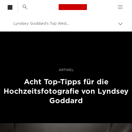
Canon Logo, back t
Lyndsey Goddard's Top Wedding Photography Tips
Auf
Brot
Canon
umsc
Professionelle Fotografie und Videos
Geschichten
ARTIKEL
Acht Top-Tipps für die
Hochzeitsfotografie von Lyndsey
Goddard