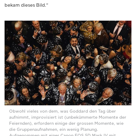
bekam dieses Bild.“
Obwohl vieles von dem, was Goddard den Tag über
aufnimmt, improvisiert ist (unbekümmerte Momente der
Feiernden), erfordern einige der grossen Momente, wie
die Gruppenaufnahmen, ein wenig Planung.
Aufgenommen mit einer Canon EOS 5D Mark IV mit