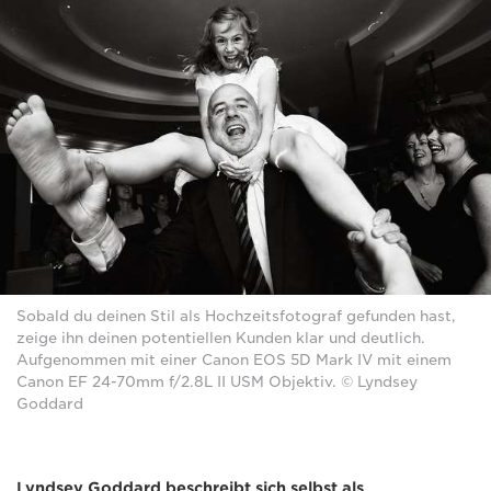
Sobald du deinen Stil als Hochzeitsfotograf gefunden hast,
zeige ihn deinen potentiellen Kunden klar und deutlich.
Aufgenommen mit einer Canon EOS 5D Mark IV mit einem
Canon EF 24-70mm f/2.8L II USM Objektiv. © Lyndsey
Goddard
Lyndsey Goddard beschreibt sich selbst als