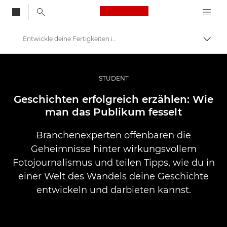
Canon Logo, back to
Entwickle deine Fertigkeiten im Fotojournalismus – Canon Europe
Auf B
Canon
Professionelle Fotografie und Videos
STUDENT
Geschichten
Geschichten erfolgreich erzählen: Wie
man das Publikum fesselt
Branchenexperten offenbaren die
Geheimnisse hinter wirkungsvollem
Fotojournalismus und teilen Tipps, wie du in
einer Welt des Wandels deine Geschichte
entwickeln und darbieten kannst.