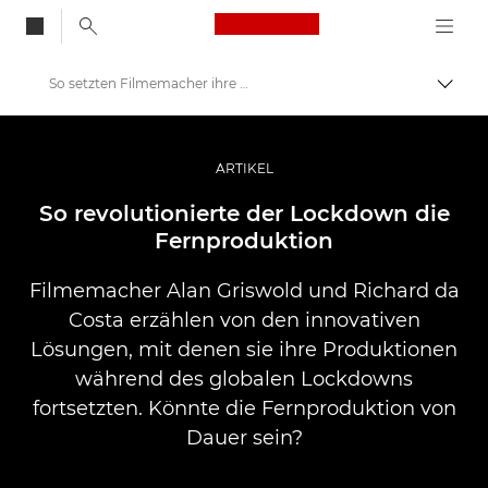
Canon Logo, back to
So setzten Filmemacher ihre Arbeit durch Fernproduktionen fort
Auf B
Canon
Professionelle Fotografie und Videos
ARTIKEL
Geschichten
So revolutionierte der Lockdown die
Fernproduktion
Filmemacher Alan Griswold und Richard da
Costa erzählen von den innovativen
Lösungen, mit denen sie ihre Produktionen
während des globalen Lockdowns
fortsetzten. Könnte die Fernproduktion von
Dauer sein?