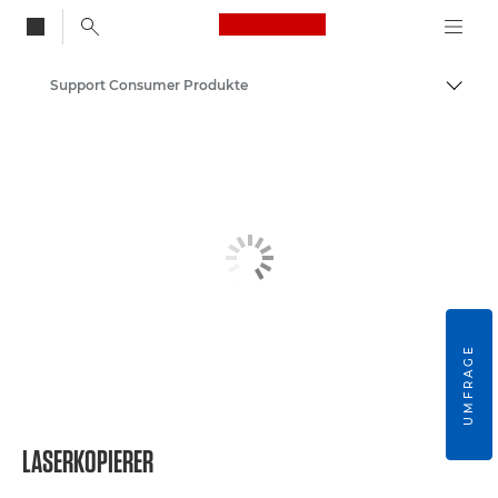
Canon Logo, back to
Support Consumer Produkte
Auf B
Canon
UMFRAGE
LASERKOPIERER