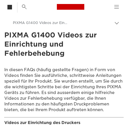
Canon Logo, back t
PIXMA G1400 Videos zur Einrichtung des Druckers
Auf
Brot
PIXMA G1400 Videos zur
Canon
umsc
Einrichtung und
Support Consumer Produkte
Fehlerbehebung
Videos zur Einrichtung und Fehlerbehebung
In diesen FAQs (häufig gestellte Fragen) in Form von
Videos finden Sie ausführliche, schrittweise Anleitungen
speziell für Ihr Produkt. Sie wurden erstellt, um Sie durch
die wichtigsten Schritte bei der Einrichtung Ihres PIXMA
Geräts zu führen. Es sind ausserdem einige hilfreiche
Videos zur Fehlerbehebung verfügbar, die Ihnen
Informationen zu den häufigsten Druckproblemen
bieten, die bei Ihrem Produkt auftreten können.
Videos zur Einrichtung des Druckers