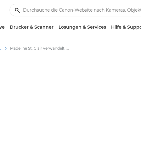
ve
Drucker & Scanner
Lösungen & Services
Hilfe & Supp
hutz für die Zukunft
Madeline St. Clair verwandelt ihre Träume in Taten und in Geschichten, die wirklich Bedeutung haben.