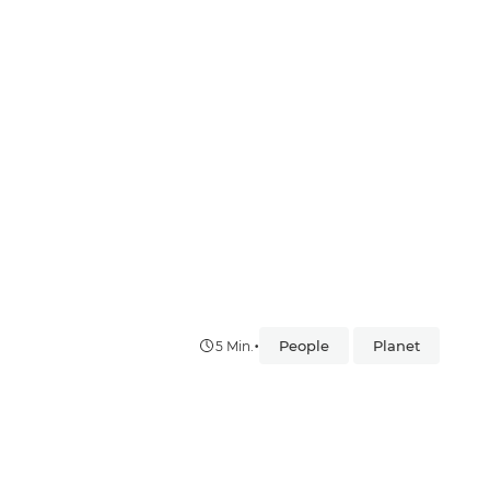
•
People
Planet
5 Min.