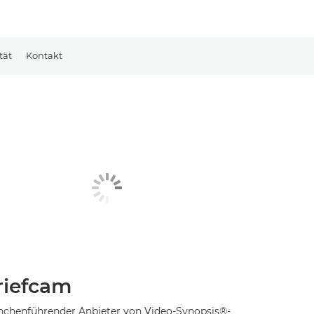
tät
Kontakt
riefcam
nchenführender Anbieter von Video-Synopsis®-