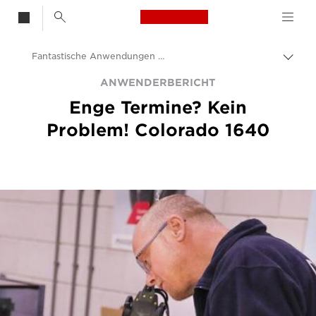
Canon Logo, back t
Fantastische Anwendungen mit der Colorado 1640 – Anwenderbericht
Auf 
Canon
ANWENDERBERICHT
Enge Termine? Kein
Lösungen & Dienstleistungen
Problem! Colorado 1640
Business-Insights - B2B & Branchen-News
Anwenderberichte