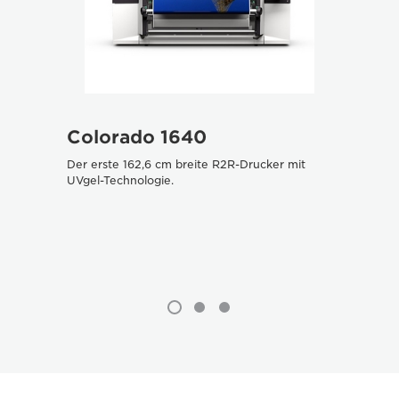
Colorado 1640
Col
Der erste 162,6 cm breite R2R-Drucker mit
UVgel D
UVgel-Technologie.
Matt- u