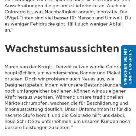
Ausschreibungen die gesamte Lieferkette an. Auch die
Colorado ist, was Nachhaltigkeit angeht, innovativ. Die
UVgel-Tinten sind viel besser für Mensch und Umwelt. Da
es weniger Fehldrucke gibt, fällt auch weniger Abfall
an.“
Wachstumsaussichten
S
P
R
E
C
H
E
N
S
I
E
M
I
T
E
I
N
E
M
E
X
P
E
R
T
E
N
Marco van der Krogt: „Derzeit nutzen wir die Colorado
hauptsächlich, um wunderschöne Banner und Plakate zu
drucken. Doch wir probieren auch Neues aus, wie
Designertapeten. Indem wir unsere Bestandskunden
noch umfangreicher bedienen, können wir aus eigener
Kraft heraus wachsen. Während unsere traditionellen
Märkte schrumpfen, wachsen die für Beschilderung und
Innenausstattung deutlich. Unser Unternehmen ist für die
nächste Stufe bereit, und die Colorado hilft uns dabei,
neue Schritte zu unternehmen, um unseren Kunden noch
bessere Leistungen zu bieten.“