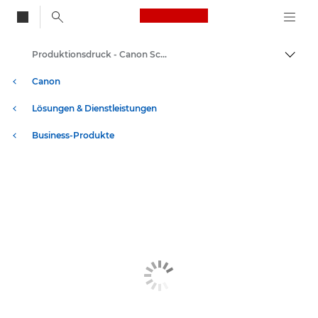
Canon Logo, back to
Produktionsdruck - Canon Schweiz
Auf B
Canon
Lösungen & Dienstleistungen
Business-Produkte