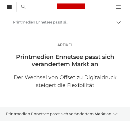
Canon Logo, back to
Printmedien Ennetsee passt sich einem veränderten Markt an
Auf B
Canon
Lösungen & Dienstleistungen
ARTIKEL
Business-Insights - B2B & Branchen-News
Printmedien Ennetsee passt sich
verändertem Markt an
Anwenderberichte
Der Wechsel von Offset zu Digitaldruck
steigert die Flexibilität
Printmedien Ennetsee passt sich verändertem Markt an
Artikel