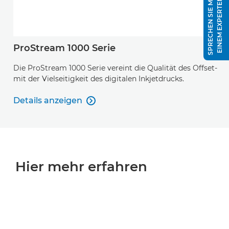
S
P
R
E
C
H
E
N
S
I
E
M
I
T
E
I
N
E
M
E
X
P
E
R
T
E
N
ProStream 1000 Serie
Die ProStream 1000 Serie vereint die Qualität des Offset-
mit der Vielseitigkeit des digitalen Inkjetdrucks.
Details anzeigen

Details anzeigen
Hier mehr erfahren