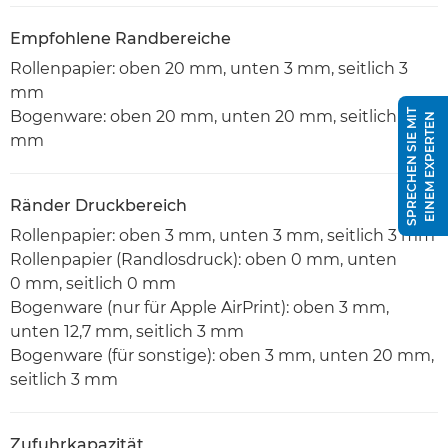
Empfohlene Randbereiche
Rollenpapier: oben 20 mm, unten 3 mm, seitlich 3
mm
S
P
R
E
C
H
E
N
S
I
E
M
I
T
E
I
N
E
M
E
X
P
E
R
T
E
Bogenware: oben 20 mm, unten 20 mm, seitlich 3
N
mm
Ränder Druckbereich
Rollenpapier: oben 3 mm, unten 3 mm, seitlich 3 mm
Rollenpapier (Randlosdruck): oben 0 mm, unten
0 mm, seitlich 0 mm
Bogenware (nur für Apple AirPrint): oben 3 mm,
unten 12,7 mm, seitlich 3 mm
Bogenware (für sonstige): oben 3 mm, unten 20 mm,
seitlich 3 mm
Zufuhrkapazität