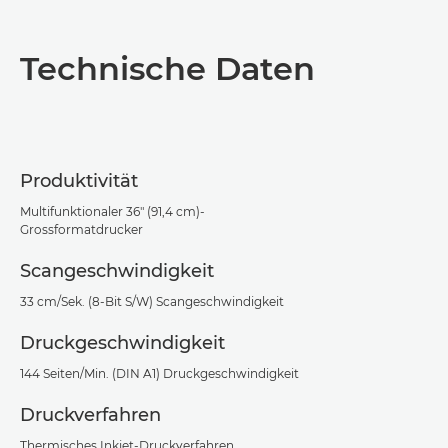
Übersicht
Technische Daten
Technische Daten
Support
Produktivität
PDF-Download
Multifunktionaler 36" (91,4 cm)-
Grossformatdrucker
Scangeschwindigkeit
33 cm/Sek. (8-Bit S/W) Scangeschwindigkeit
Druckgeschwindigkeit
144 Seiten/Min. (DIN A1) Druckgeschwindigkeit
Druckverfahren
Thermisches Inkjet-Druckverfahren