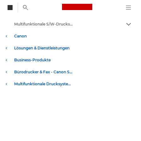
Canon Logo, back to
Multifunktionale S/W-Drucksysteme - Canon Schweiz
Auf B
Canon
Lösungen & Dienstleistungen
Business-Produkte
Bürodrucker & Fax - Canon Schweiz
Multifunktionale Drucksysteme