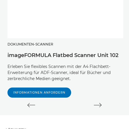
DOKUMENTEN-SCANNER
D
imageFORMULA Flatbed Scanner Unit 102
i
Erleben Sie flexibles Scannen mit der A4 Flachbett-
D
Erweiterung für ADF-Scanner, ideal für Bücher und
G
zerbrechliche Medien geeignet.
INFORMATIONEN ANFORDERN