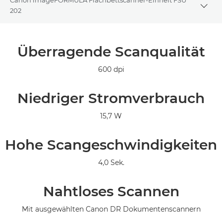
Togg
202
Übersicht
Überragende Scanqualität
Technische Daten
600 dpi
Galerie
Niedriger Stromverbrauch
Support
15,7 W
Hohe Scangeschwindigkeiten
4,0 Sek.
Nahtloses Scannen
Mit ausgewählten Canon DR Dokumentenscannern