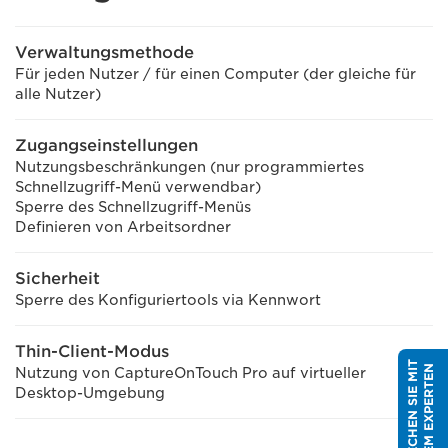
Verwaltungsmethode
Für jeden Nutzer / für einen Computer (der gleiche für
alle Nutzer)
Zugangseinstellungen
Nutzungsbeschränkungen (nur programmiertes
Schnellzugriff-Menü verwendbar)
Sperre des Schnellzugriff-Menüs
Definieren von Arbeitsordner
Sicherheit
Sperre des Konfiguriertools via Kennwort
Thin-Client-Modus
S
P
R
E
C
H
E
N
S
I
E
M
I
T
E
I
N
E
M
E
X
P
E
R
T
E
N
Nutzung von CaptureOnTouch Pro auf virtueller
Desktop-Umgebung