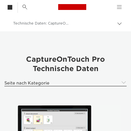
Canon Logo, back t
Technische Daten: CaptureOnTouch Pro
Auf 
Canon
Lösungen & Dienstleistungen
Business-Produkte
CaptureOnTouch Pro
Technische Daten
Business Software
CaptureOnTouch Pro - Dokumentenscanner
Seite nach Kategorie