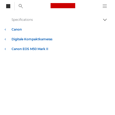
Canon Logo, back to
Specifications
Auf B
Canon
Digitale Kompaktkameras
Canon EOS M50 Mark II