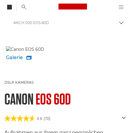
Canon Logo, back to
ARCH 000 EOS 60D
Auf B
Canon
Galerie

DSLR KAMERAS
CANON
EOS 60D
4.6
(70)
Aufnahmen aus Ihrem ganz persönlichen