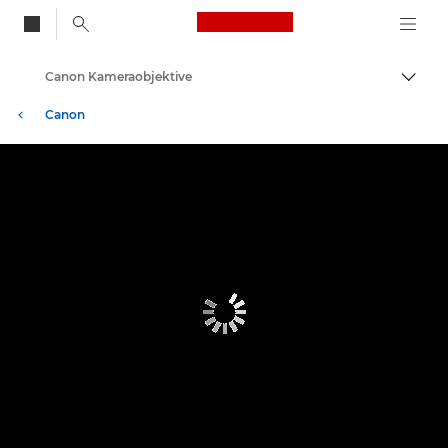
Canon Logo, back to
Canon Kameraobjektive
Auf B
Canon